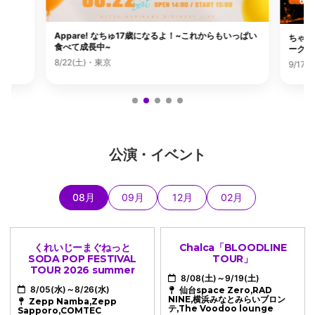
Appare! なちゅ17歳になるよ！~これからもいっぱい
ちゃーむ
食べて成長中~
ークルツ
8/22(土)・東京
9/17
公演・イベント
08月
09月
12月
02月
くれいじーまぐねっと
Chalca「BLOODLINE
SODA POP FESTIVAL
TOUR」
TOUR 2026 summer
8/08(土)～9/19(土)
8/05(水)～8/26(水)
仙台space Zero,RAD
NINE,横浜みなとみらいブロン
Zepp Namba,Zepp
テ,The Voodoo lounge
Sapporo,COMTEC