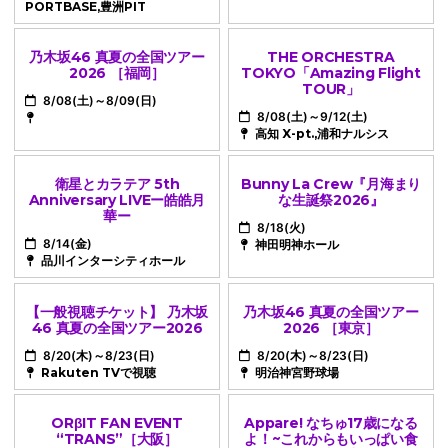
PORTBASE,豊洲PIT
乃木坂46 真夏の全国ツアー
THE ORCHESTRA
2026 ［福岡］
TOKYO「Amazing Flight
TOUR」
8/08(土)～8/09(日)
8/08(土)～9/12(土)
高知 X-pt.,浦和ナルシス
衛星とカラテア 5th
Bunny La Crew『月海まり
Anniversary LIVEー皓皓月
な生誕祭2026』
華ー
8/18(火)
8/14(金)
神田明神ホール
品川インターシティホール
【一般視聴チケット】 乃木坂
乃木坂46 真夏の全国ツアー
46 真夏の全国ツアー2026
2026 ［東京］
8/20(木)～8/23(日)
8/20(木)～8/23(日)
Rakuten TVで視聴
明治神宮野球場
ORβIT FAN EVENT
Appare! なちゅ17歳になる
“TRANS”［大阪］
よ！~これからもいっぱい食