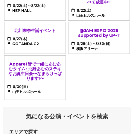
べて成長中~
8/22(土)～8/22(土)
8/22(土)
HEP HALL
山王ヒルズホール
北川未奈生誕イベント
@JAM EXPO 2026
supported by UP-T
8/27(木)
8/29(土)～8/30(日)
GOTANDA G2
横浜アリーナ
Appare! 皆で一緒にあむあ
むタイム♪ 北野あむのステキ
なお誕生日会〜なまらけっぱ
ります!〜
8/30(日)
山王ヒルズホール
気になる公演・イベントを検索
エリアで探す