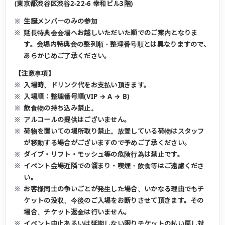
(東京都渋谷区渋谷2-22-6 幸和ビル3階)
生誕メンバーのみの参加
延長特典会会場へお越しいただいた順でのご案内となりま
す。会場内特典会の整列順・整理番号順とは異なりますので、
あらかじめご了承ください。
【注意事項】
入場時、ドリンク代をお支払い頂きます。
入場順：整理番号順(VIP → A → B)
飲食物の持ち込み禁止。
アルコールの提供はございません。
荷物を置いての場所取り禁止。放置している荷物はスタッフ
が移動する場合がございますので予めご了承ください。
ダイブ・リフト・モッシュ等の危険行為は禁止です。
イベント会場近隣での溜まり・喫煙・飲食等はご遠慮くださ
い。
お客様同士の争いごとが発生した場合、いかなる理由でもチ
ケットの没収、今後のご入場をお断りさせて頂きます。その
場合、チケット返金は行いません。
イベント中止あるいは延期しない限りチケットの払い戻し対