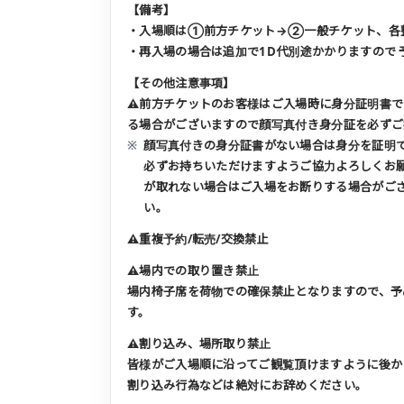
【備考】
・入場順は①前方チケット→②一般チケット、各
・再入場の場合は追加で1D代別途かかりますので 
【その他注意事項】
⚠️前方チケットのお客様はご入場時に身分証明書
る場合がございますので顔写真付き身分証を必ずご
顔写真付きの身分証書がない場合は身分を証明
必ずお持ちいただけますようご協力よろしくお
が取れない場合はご入場をお断りする場合がご
い。
⚠️重複予約/転売/交換禁止
⚠️場内での取り置き禁止
場内椅子席を荷物での確保禁止となりますので、予
す。
⚠️割り込み、場所取り禁止
皆様がご入場順に沿ってご観覧頂けますように後か
割り込み行為などは絶対にお辞めください。